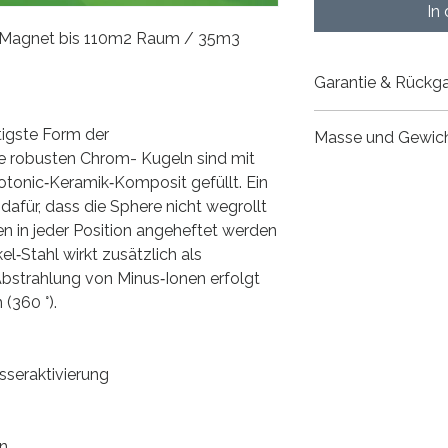
In
 Magnet bis 110m2 Raum / 35m3
Garantie & Rückg
Garantie & Rückga
itigste Form der
Masse und Gewic
Unsere Qualitätsg
e robusten Chrom- Kugeln sind mit
stehen für Langlebi
Ø 100mm
hotonic‑Keramik‑Komposit gefüllt. Ein
– auch nach vielen 
680gr
weltweit bestätigen d
afür, dass die Sphere nicht wegrollt
2 Monate Rückgabe
n in jeder Position angeheftet werden
möchten, dass Sie mi
el‑Stahl wirkt zusätzlich als
zufrieden sind. Desh
 Abstrahlung von Minus‑Ionen erfolgt
zum gesetzlichen Wid
(360 °).
Rückgaberecht von
Ihre Vorteile auf e
· 2 Monate Zeit zum
· Volle Rückerstattu
seraktivierung
· Kein Risiko für Sie
So funktioniert di
· Die Frist beginnt 
n