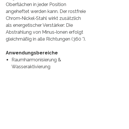
Oberflächen in jeder Position
angeheftet werden kann. Der rostfreie
Chrom‑Nickel‑Stahl wirkt zusätzlich
als energetischer Verstärker: Die
Abstrahlung von Minus‑Ionen erfolgt
gleichmäßig in alle Richtungen (360 °).
Anwendungsbereiche
Raumharmonisierung &
Wasseraktivierung
Teiche und Wasserspeicher
Geopathische Entstörung
Elektrosmog‑Kompensation
Energetische Aufwertung von
Lebensmitteln, Kosmetika und
Naturpräparaten
Körperanwendungen (Direkt oder
indirekt z. B. über Fußbäder)