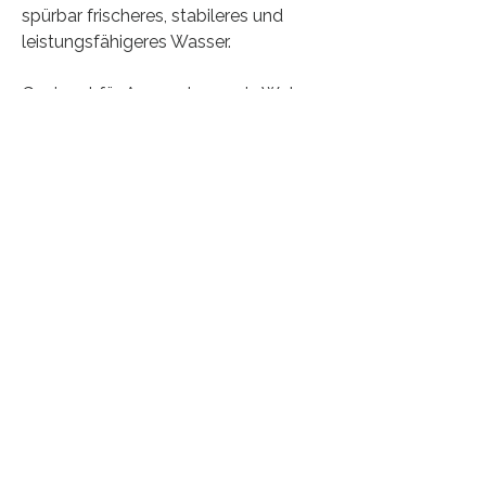
spürbar frischeres, stabileres und
leistungsfähigeres Wasser.
Geeignet für Anwendungen in Wohn-
und Gewerbebauten, Wellness- und
Poolanlagen, Landwirtschaft sowie in
technischen Systemen.
Unterstützt Effizienz, reduziert
Ablagerungen und kann
Betriebskosten sowie
Wartungsaufwand nachhaltig senken.
Laden Sie hier mehr
Informationen
herunter.
Masse und Gewicht