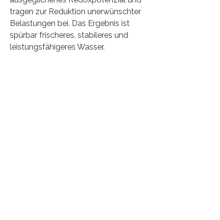
tragen zur Reduktion unerwünschter
Belastungen bei. Das Ergebnis ist
spürbar frischeres, stabileres und
leistungsfähigeres Wasser.
Geeignet für Anwendungen in Wohn-
und Gewerbebauten, Wellness- und
Poolanlagen, Landwirtschaft sowie in
technischen Systemen.
Unterstützt Effizienz, reduziert
Ablagerungen und kann
Betriebskosten sowie
Wartungsaufwand nachhaltig senken.
Laden Sie hier mehr
Informationen
herunter.
Masse und Gewicht